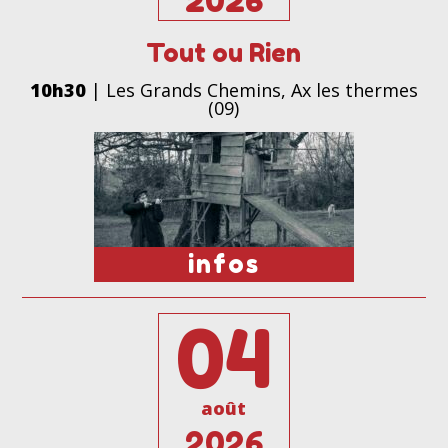
2026
Tout ou Rien
10h30
| Les Grands Chemins, Ax les thermes
(09)
infos
04
août
2026