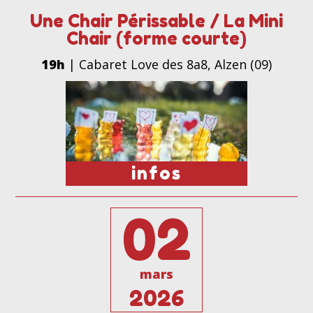
Une Chair Périssable / La Mini
Chair (forme courte)
19h
| Cabaret Love des 8a8, Alzen (09)
infos
02
mars
2026