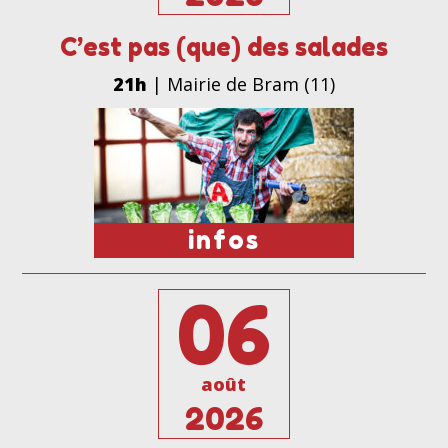
C’est pas (que) des salades
21h
| Mairie de Bram (11)
infos
06
août
2026