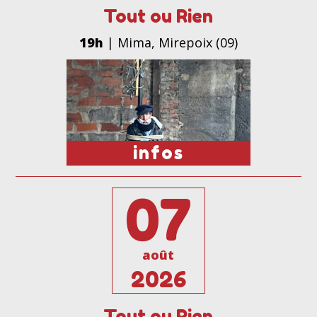
Tout ou Rien
19h
| Mima, Mirepoix (09)
infos
07
août
2026
Tout ou Rien