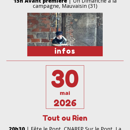
15h Avant première
| Un Dimanche à la
campagne, Mauvaisin (31)
infos
30
mai
2026
Tout ou Rien
20h30
| Fête le Pont, CNAREP Sur le Pont, La