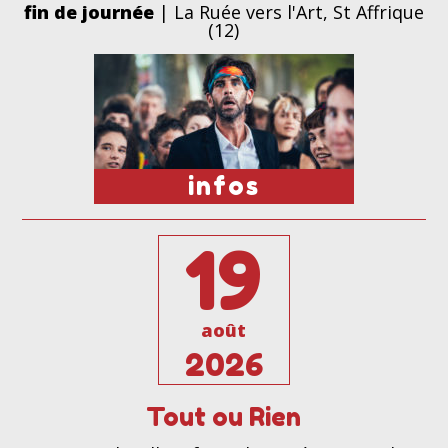
fin de journée
| La Ruée vers l'Art, St Affrique
(12)
infos
19
août
2026
Tout ou Rien